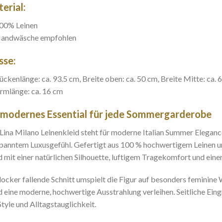
erial:
00% Leinen
andwäsche empfohlen
sse:
ückenlänge: ca. 93.5 cm, Breite oben: ca. 50 cm, Breite Mitte: ca. 6
rmlänge: ca. 16 cm
 modernes Essential für jede Sommergarderobe
Lina Milano Leinenkleid steht für moderne Italian Summer Eleganc
panntem Luxusgefühl. Gefertigt aus 100 % hochwertigem Leinen und
d mit einer natürlichen Silhouette, luftigem Tragekomfort und eine
locker fallende Schnitt umspielt die Figur auf besonders feminin
d eine moderne, hochwertige Ausstrahlung verleihen. Seitliche Ein
Style und Alltagstauglichkeit.