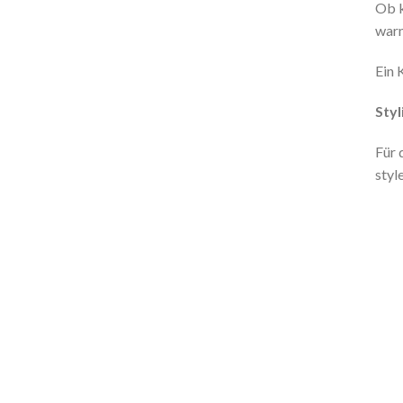
Ob k
warm
Ein 
Styl
Für 
styl