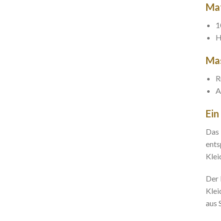
Mat
1
H
Ma
R
A
Ein
Das 
ents
Klei
Der 
Klei
aus 