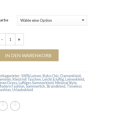
Farbe
einenkleid "Lina Milano" Menge
IN DEN WARENKORB
chlagwörter:
100% Leinen
,
Boho Chic
,
Damenkleid
,
eminin
,
Kleid mit Taschen
,
Leicht & luftig
,
Leinenkleid
,
inen Dress
,
Luftiges Sommerkleid
,
Minimal Style
,
odern Fashion
,
Sommerlich
,
Strandkleid
,
Timeless
ashion
,
Urlaubskleid