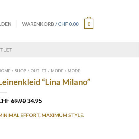
LDEN
WARENKORB
/ CHF 0.00
0
TLET
HOME
SHOP
OUTLET
MODE
MODE
/
/
/
/
Leinenkleid “Lina Milano”
CHF
69.90
34.95
MINIMAL EFFORT, MAXIMUM STYLE.