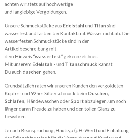
achten wir stets auf hochwertige
und langlebige Vergoldungen.
Unsere Schmuckstücke aus
Edelstahl
und
Titan
sind
wasserfest und färben bei Kontakt mit Wasser nicht ab. Die
wasserfesten Schmuckstücke sind in der
Artikelbeschreibung mit
dem Hinweis
“wasserfest
” gekennzeichnet.
Mit unserem
Edelstahl-
und
Titanschmuck
kannst
Du auch
duschen
gehen.
Grundsätzlich raten wir unseren Kunden den vergoldeten
Kupfer- und 925er Silberschmuck beim
Duschen,
Schlafen,
Händewaschen oder
Sport
abzulegen, um noch
länger daran Freude zu haben und den tollen Glanz zu
bewahren.
Je nach Beanspruchung, Hauttyp (pH-Wert) und Einhaltung
der
Pflegehinweise
hält die Vergoldung auf Kupfer und