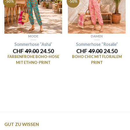
-50%
-50%
MODE
DAMEN
Sommerhose “Asha”
Sommerhose “Rosalie”
CHF
49.00
24.50
CHF
49.00
24.50
FARBENFROHE BOHO-HOSE
BOHO CHIC MIT FLORALEM
MIT ETHNO-PRINT
PRINT
GUT ZU WISSEN