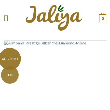
0
ANGEBOT!
-50%