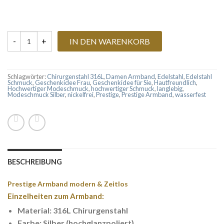
IN DEN WARENKORB
Armband Prestige Silber Menge
Schlagwörter:
Chirurgenstahl 316L
,
Damen Armband
,
Edelstahl
,
Edelstahl
Schmuck
,
Geschenkidee Frau
,
Geschenkidee für Sie
,
Hautfreundlich
,
Hochwertiger Modeschmuck
,
hochwertiger Schmuck
,
langlebig
,
Modeschmuck Silber
,
nickelfrei
,
Prestige
,
Prestige Armband
,
wasserfest
BESCHREIBUNG
Prestige Armband modern & Zeitlos
Einzelheiten zum Armband:
Material: 316L Chirurgenstahl
Farbe: Silber (hochglanzpoliert)