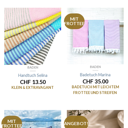
MIT
FROTTEE
BADEN
BADEN
Badetuch Marina
Handtuch Selina
CHF 35.00
CHF 13.50
BADETUCH MIT LEICHTEM
KLEIN & EXTRAVAGANT
FROTTEE UND STREIFEN
MIT
ANGEBOT!
FROTTEE