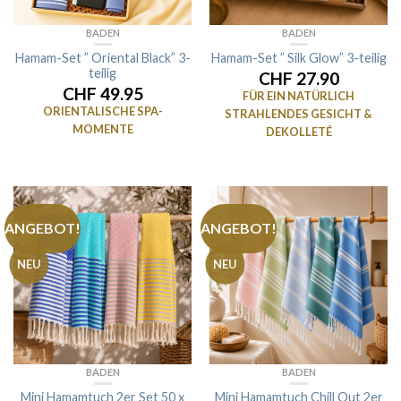
BADEN
BADEN
Hamam-Set ” Oriental Black” 3-
Hamam-Set ” Silk Glow” 3-teilig
teilig
CHF 27.90
CHF 49.95
FÜR EIN NATÜRLICH
ORIENTALISCHE SPA-
STRAHLENDES GESICHT &
MOMENTE
DEKOLLETÉ
ANGEBOT!
ANGEBOT!
NEU
NEU
BADEN
BADEN
Mini Hamamtuch 2er Set 50 x
Mini Hamamtuch Chill Out 2er