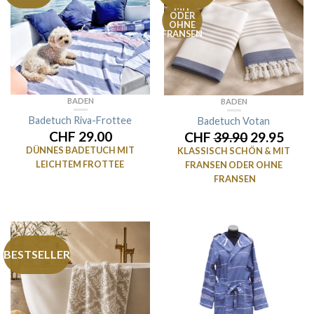
MIT
ODER
OHNE
FRANSEN
BADEN
BADEN
Badetuch Riva-Frottee
Badetuch Votan
CHF 29.00
CHF
39.90
29.95
DÜNNES BADETUCH MIT
KLASSISCH SCHÖN & MIT
LEICHTEM FROTTEE
FRANSEN ODER OHNE
FRANSEN
BESTSELLER