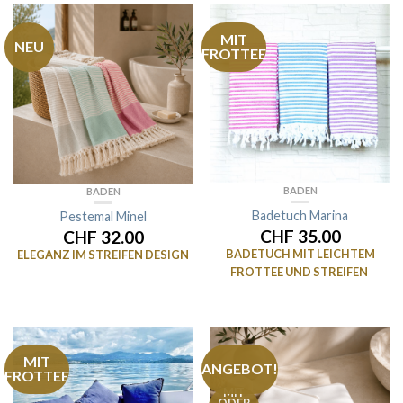
MIT
NEU
FROTTEE
BADEN
BADEN
Badetuch Marina
Pestemal Minel
CHF 35.00
CHF 32.00
BADETUCH MIT LEICHTEM
ELEGANZ IM STREIFEN DESIGN
FROTTEE UND STREIFEN
MIT
ANGEBOT!
FROTTEE
MIT