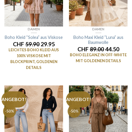
DAMEN
DAMEN
Boho Kleid “Solea” aus Viskose
Boho Maxi Kleid “Luna” aus
Baumwolle
CHF
59.90
29.95
CHF
89.00
44.50
LEICHTES BOHO KLEID AUS
BOHO ELEGANZ IN OFF-WHITE
100% VISKOSE MIT
MIT GOLDENEN DETAILS
BLOCKPRINT, GOLDENEN
DETAILS
ANGEBOT!
ANGEBOT!
-50%
-50%