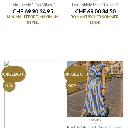
Leinenkleid “Lina Milano”
Leinenkleid Maxi “Fiorella”
CHF
69.90
34.95
CHF
69.00
34.50
MINIMAL EFFORT, MAXIMUM
ROMANTISCHER SOMMER-
STYLE.
LOOK
ANGEBOT!
ANGEBOT!
-50%
-50%
DAMEN
Rock & Oberteil “Amalfi Lemon”