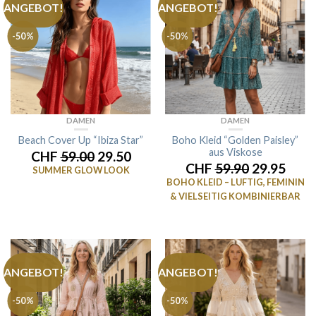
ANGEBOT!
ANGEBOT!
-50%
-50%
DAMEN
DAMEN
Beach Cover Up “Ibiza Star”
Boho Kleid “Golden Paisley”
aus Viskose
CHF
59.00
29.50
CHF
59.90
29.95
SUMMER GLOW LOOK
BOHO KLEID – LUFTIG, FEMININ
& VIELSEITIG KOMBINIERBAR
ANGEBOT!
ANGEBOT!
-50%
-50%