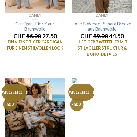
DAMEN
DAMEN
Cardigan “Fiore” aus
Hose & Weste “Sahara Breeze”
Baumwolle
aus Baumwolle
CHF
55.00
27.50
CHF
89.00
44.50
EIN VIELSEITIGER CARDIGAN
LUFTIGER ZWEITEILER MIT
FÜR EINEN STILVOLLEN LOOK
STILVOLLER STRUKTUR &
BOHO-DETAILS
ANGEBOT!
ANGEBOT!
-50%
-50%