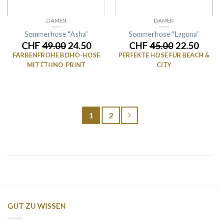
DAMEN
DAMEN
Sommerhose “Asha”
Sommerhose “Laguna”
CHF
49.00
24.50
CHF
45.00
22.50
FARBENFROHE BOHO-HOSE
PERFEKTE HOSE FÜR BEACH &
MIT ETHNO-PRINT
CITY
1
2
GUT ZU WISSEN