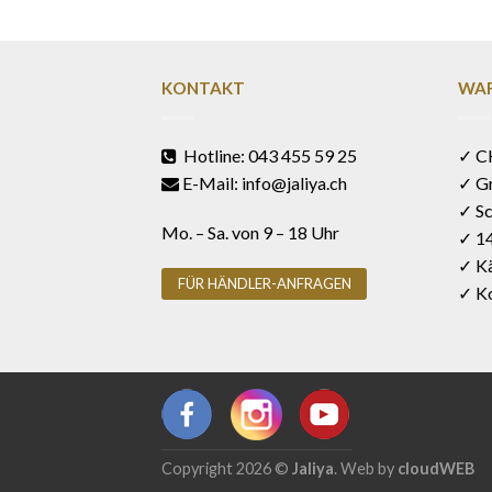
KONTAKT
WAR
Hotline: 043 455 59 25
✓ C
E-Mail: info@jaliya.ch
✓ G
✓ Sc
Mo. – Sa. von 9 – 18 Uhr
✓ 1
✓ Kä
FÜR HÄNDLER-ANFRAGEN
✓ Ko
Copyright 2026 ©
Jaliya
. Web by
cloudWEB