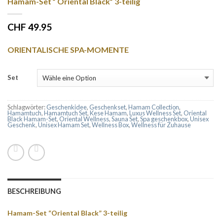
Hamam-Set ” Oriental Black” 3-teilig
CHF 49.95
ORIENTALISCHE SPA-MOMENTE
Set
Schlagwörter:
Geschenkidee
,
Geschenkset
,
Hamam Collection
,
Hamamtuch
,
Hamamtuch Set
,
Kese Hamam
,
Luxus Wellness Set
,
Oriental
Black Hamam-Set
,
Oriental Wellness
,
Sauna Set
,
Spa geschenkbox
,
Unisex
Geschenk
,
Unisex Hamam Set
,
Wellness Box
,
Wellness für Zuhause
BESCHREIBUNG
Hamam-Set “Oriental Black” 3-teilig