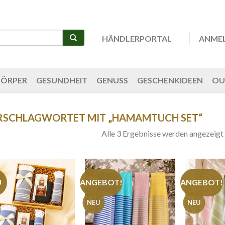
HÄNDLERPORTAL
ANME
KÖRPER
GESUNDHEIT
GENUSS
GESCHENKIDEEN
OU
RSCHLAGWORTET MIT „HAMAMTUCH SET“
Alle 3 Ergebnisse werden angezeigt
U
ANGEBOT!
ANGEBOT!
NEU
NEU