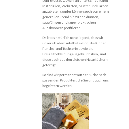
sehr grosse Auswahl an unterschiedlichen
Materialien, Webarten, Muster und Farben
anzubieten sonder können auch von einem
generellen Trend hin zu den dünnen,
saugfähigen und super praktischen
Alleskönnern profitieren.
Da ist es natürlich naheliegend, dass wir
unsere Bademantelkollektion, die Kinder
Poncho- und Tuchserie sowie die
Freizeitbekleidung ausgebaut haben, sind
diese doch aus den gleichen Naturtüchern
gefertigt.
So sind wir permanent auf der Suche nach
passenden Produkten, die Sie und auch uns
begeistern werden.