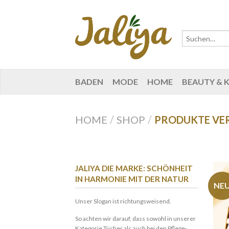
BADEN
MODE
HOME
BEAUTY & 
HOME
/
SHOP
/
PRODUKTE VE
JALIYA DIE MARKE: SCHÖNHEIT
IN HARMONIE MIT DER NATUR
NE
Unser Slogan ist richtungsweisend.
So achten wir darauf, dass sowohl in unserer
Kategorie Tücher als auch bei den Pflege-