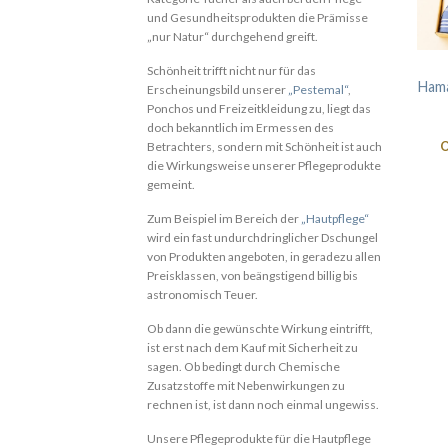
und Gesundheitsprodukten die Prämisse
„nur Natur“ durchgehend greift.
Schönheit trifft nicht nur für das
Hama
Erscheinungsbild unserer
„Pestemal“
,
Ponchos und Freizeitkleidung zu, liegt das
doch bekanntlich im Ermessen des
O
Betrachters, sondern mit Schönheit ist auch
die Wirkungsweise unserer Pflegeprodukte
gemeint.
Zum Beispiel im Bereich der
„Hautpflege“
wird ein fast undurchdringlicher Dschungel
von Produkten angeboten, in geradezu allen
Preisklassen, von beängstigend billig bis
astronomisch Teuer.
Ob dann die gewünschte Wirkung eintrifft,
ist erst nach dem Kauf mit Sicherheit zu
sagen. Ob bedingt durch Chemische
Zusatzstoffe mit Nebenwirkungen zu
rechnen ist, ist dann noch einmal ungewiss.
Unsere Pflegeprodukte für die Hautpflege