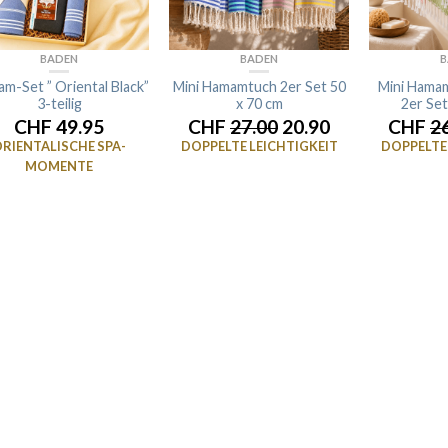
BADEN
BADEN
B
m-Set ” Oriental Black”
Mini Hamamtuch 2er Set 50
Mini Hamam
3-teilig
x 70 cm
2er Set
CHF 49.95
CHF
27.00
20.90
CHF
2
RIENTALISCHE SPA-
DOPPELTE LEICHTIGKEIT
DOPPELTE 
MOMENTE