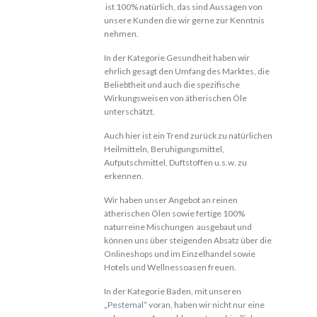
ist 100% natürlich, das sind Aussagen von
unsere Kunden die wir gerne zur Kenntnis
nehmen.
In der Kategorie Gesundheit haben wir
ehrlich gesagt den Umfang des Marktes, die
Beliebtheit und auch die spezifische
Wirkungsweisen von ätherischen Öle
unterschätzt.
Auch hier ist ein Trend zurück zu natürlichen
Heilmitteln, Beruhigungsmittel,
Aufputschmittel, Duftstoffen u.s.w. zu
erkennen.
Wir haben unser Angebot an reinen
ätherischen Ölen sowie fertige 100%
naturreine Mischungen ausgebaut und
können uns über steigenden Absatz über die
Onlineshops und im Einzelhandel sowie
Hotels und Wellnessoasen freuen.
In der Kategorie Baden, mit unseren
„Pestemal“
voran, haben wir nicht nur eine