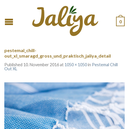
0
pestemal_chill-
out_xl_smaragd_gross_und_praktisch_jaliya_detail
Published
10. November 2016
at
1050 × 1050
in
Pestemal Chill
Out XL