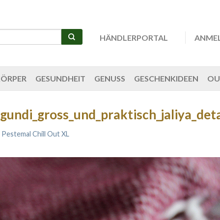
HÄNDLERPORTAL
ANME
KÖRPER
GESUNDHEIT
GENUSS
GESCHENKIDEEN
OU
gundi_gross_und_praktisch_jaliya_deta
n
Pestemal Chill Out XL