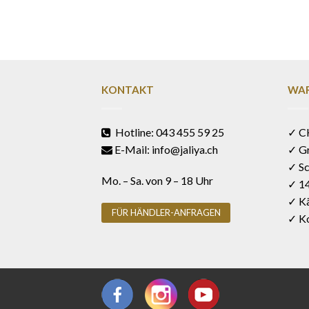
KONTAKT
WAR
Hotline: 043 455 59 25
✓ C
E-Mail: info@jaliya.ch
✓ G
✓ Sc
Mo. – Sa. von 9 – 18 Uhr
✓ 1
✓ Kä
FÜR HÄNDLER-ANFRAGEN
✓ Ko