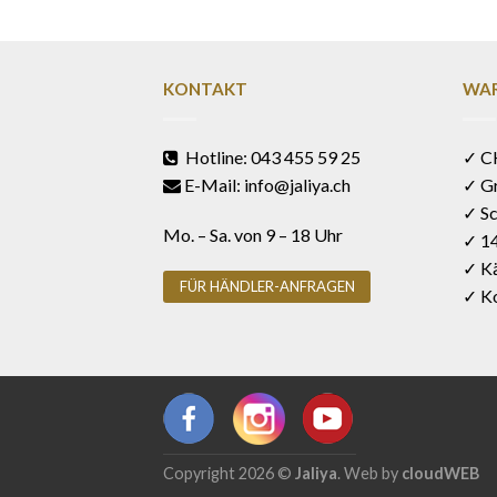
KONTAKT
WAR
Hotline: 043 455 59 25
✓ C
E-Mail: info@jaliya.ch
✓ G
✓ Sc
Mo. – Sa. von 9 – 18 Uhr
✓ 1
✓ Kä
FÜR HÄNDLER-ANFRAGEN
✓ Ko
Copyright 2026 ©
Jaliya
. Web by
cloudWEB