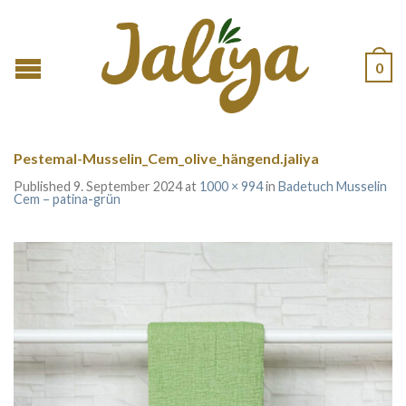
0
Pestemal-Musselin_Cem_olive_hängend.jaliya
Published
9. September 2024
at
1000 × 994
in
Badetuch Musselin
Cem – patina-grün