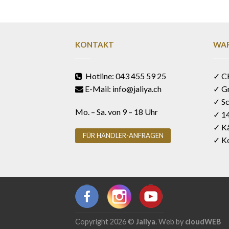
KONTAKT
WAR
Hotline: 043 455 59 25
✓ C
E-Mail: info@jaliya.ch
✓ G
✓ Sc
Mo. – Sa. von 9 – 18 Uhr
✓ 1
✓ Kä
FÜR HÄNDLER-ANFRAGEN
✓ Ko
Copyright 2026 ©
Jaliya
. Web by
cloudWEB