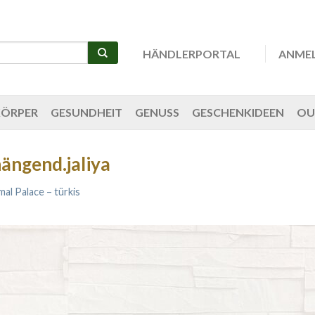
HÄNDLERPORTAL
ANME
KÖRPER
GESUNDHEIT
GENUSS
GESCHENKIDEEN
OU
ängend.jaliya
al Palace – türkis