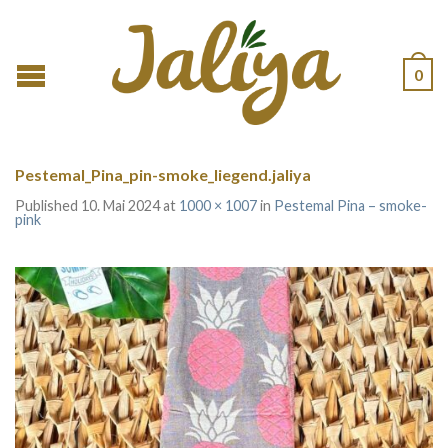
0
Pestemal_Pina_pin-smoke_liegend.jaliya
Published
10. Mai 2024
at
1000 × 1007
in
Pestemal Pina – smoke-
pink