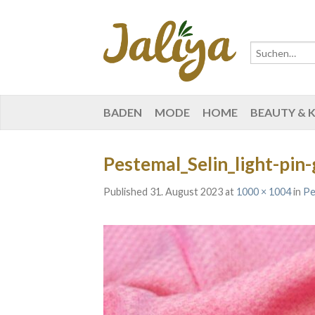
BADEN
MODE
HOME
BEAUTY & 
Pestemal_Selin_light-pin-g
Published
31. August 2023
at
1000 × 1004
in
Pe