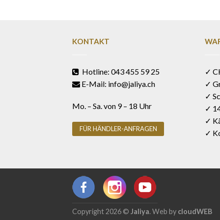
KONTAKT
WAR
Hotline: 043 455 59 25
✓ C
E-Mail: info@jaliya.ch
✓ G
✓ Sc
Mo. – Sa. von 9 – 18 Uhr
✓ 1
✓ Kä
FÜR HÄNDLER-ANFRAGEN
✓ Ko
Copyright 2026 ©
Jaliya
. Web by
cloudWEB