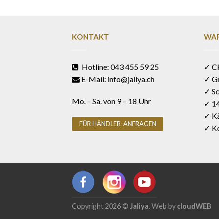
KONTAKT
WAR
Hotline: 043 455 59 25
✓ C
E-Mail: info@jaliya.ch
✓ G
✓ Sc
Mo. – Sa. von 9 – 18 Uhr
✓ 1
✓ Kä
FÜR HÄNDLER-ANFRAGEN
✓ Ko
Copyright 2026 ©
Jaliya
. Web by
cloudWEB