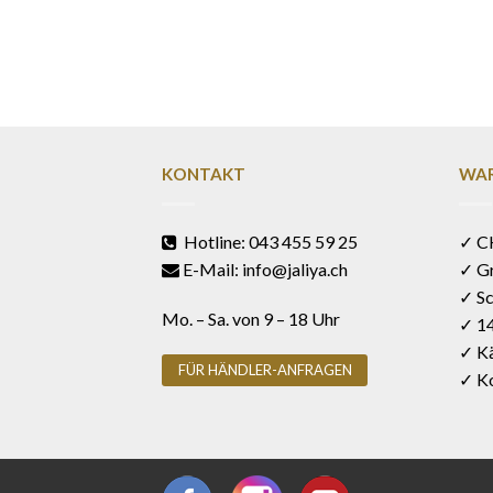
KONTAKT
WAR
Hotline: 043 455 59 25
✓ C
E-Mail: info@jaliya.ch
✓ G
✓ Sc
Mo. – Sa. von 9 – 18 Uhr
✓ 1
✓ Kä
FÜR HÄNDLER-ANFRAGEN
✓ Ko