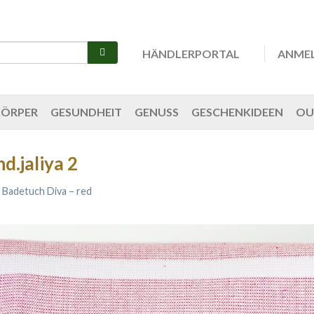
HÄNDLERPORTAL
ANME
KÖRPER
GESUNDHEIT
GENUSS
GESCHENKIDEEN
OU
d.jaliya 2
n
Badetuch Diva – red