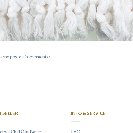
 gerne
poste ein kommentar
.
TSELLER
INFO & SERVICE
emal Chill Out Basic
FAQ