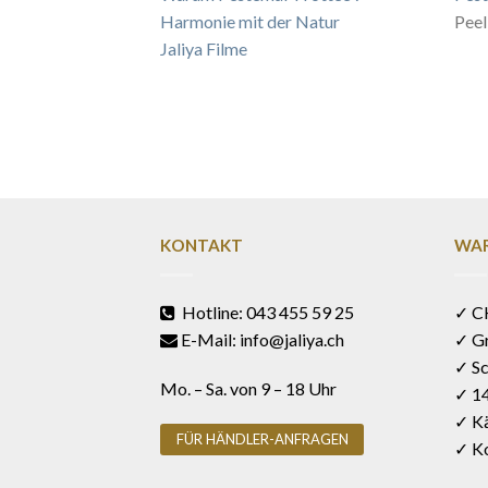
Harmonie mit der Natur
Peel
Jaliya Filme
KONTAKT
WAR
Hotline: 043 455 59 25
✓ C
E-Mail: info@jaliya.ch
✓ G
✓ Sc
Mo. – Sa. von 9 – 18 Uhr
✓ 1
✓ Kä
FÜR HÄNDLER-ANFRAGEN
✓ Ko