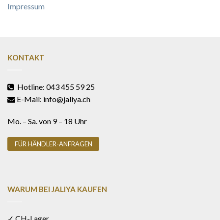
Impressum
KONTAKT
Hotline: 043 455 59 25
E-Mail: info@jaliya.ch
Mo. – Sa. von 9 – 18 Uhr
FÜR HÄNDLER-ANFRAGEN
WARUM BEI JALIYA KAUFEN
✓ CH-Lager