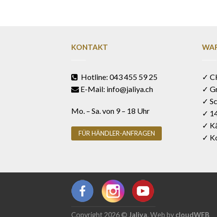
KONTAKT
WAR
Hotline: 043 455 59 25
✓ C
E-Mail: info@jaliya.ch
✓ G
✓ Sc
Mo. – Sa. von 9 – 18 Uhr
✓ 1
✓ Kä
FÜR HÄNDLER-ANFRAGEN
✓ Ko
Copyright 2026 ©
Jaliya
. Web by
cloudWEB