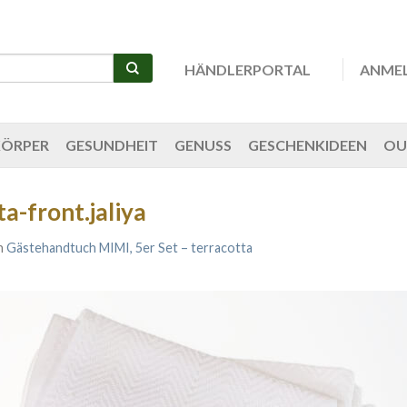
HÄNDLERPORTAL
ANME
KÖRPER
GESUNDHEIT
GENUSS
GESCHENKIDEEN
OU
-front.jaliya
n
Gästehandtuch MIMI, 5er Set – terracotta