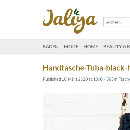
BADEN
MODE
HOME
BEAUTY & 
Handtasche-Tuba-black-h
Published
18. März 2020
at
1000 × 583
in
Tasch