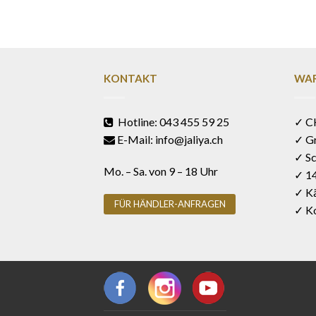
KONTAKT
WAR
Hotline: 043 455 59 25
✓ C
E-Mail: info@jaliya.ch
✓ G
✓ Sc
Mo. – Sa. von 9 – 18 Uhr
✓ 1
✓ Kä
FÜR HÄNDLER-ANFRAGEN
✓ Ko