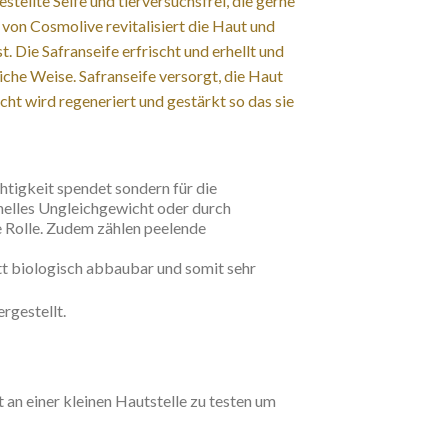
stellte Seife und tierversuchsfrei, die gerne
von Cosmolive revitalisiert die Haut und
. Die Safranseife erfrischt und erhellt und
iche Weise. Safranseife versorgt, die Haut
cht wird regeneriert und gestärkt so das sie
chtigkeit spendet sondern für die
nelles Ungleichgewicht oder durch
e Rolle. Zudem zählen peelende
t biologisch abbaubar und somit sehr
rgestellt.
 an einer kleinen Hautstelle zu testen um