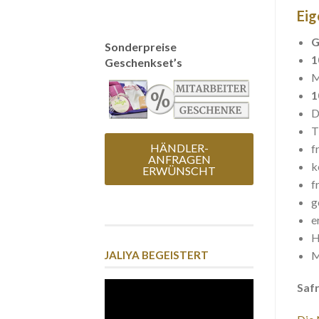
Eig
G
Sonderpreise
1
Geschenkset’s
M
1
D
T
HÄNDLER-
f
ANFRAGEN
k
ERWÜNSCHT
f
g
e
H
M
JALIYA BEGEISTERT
Video-
Saf
Player