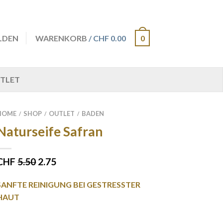
LDEN
WARENKORB
/ CHF 0.00
0
TLET
HOME
SHOP
OUTLET
BADEN
/
/
/
Naturseife Safran
CHF
5.50
2.75
SANFTE REINIGUNG BEI GESTRESSTER
HAUT