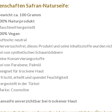
enschaften Safran-Naturseife:
ewicht ca. 100 Gramm
00% Naturprodukt
aschinell hergestellt
00% Vegan
uftnote: neutral
ierversuchsfrei, dieses Produkt und seine Inhaltsstoffe wurden nic
rei von synthetischen Schaumbildnern
eine Konservierungsstoffe
rei von Parabene, Palmöl
eeignet für trockene Haut
rfrischt, erhellt und spendet Feuchtigkeit
ergestellt in der Türkei
arke: Cosmolive
ranseife unverzichtbar bei trockener Haut