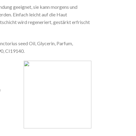
endung geeignet, sie kann morgens und
den. Einfach leicht auf die Haut
chicht wird regeneriert, gestärkt erfrischt
torius seed Oil, Glycerin, Parfum,
90, CI19140.
e