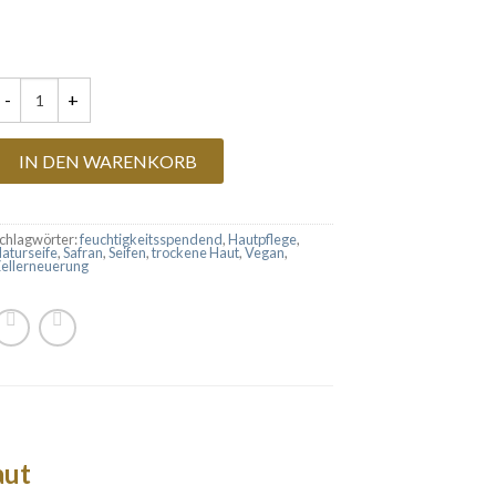
aturseife Safran Menge
IN DEN WARENKORB
chlagwörter:
feuchtigkeitsspendend
,
Hautpflege
,
aturseife
,
Safran
,
Seifen
,
trockene Haut
,
Vegan
,
ellerneuerung
aut