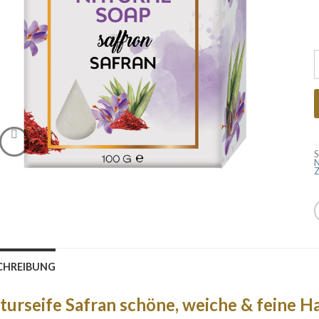
N
S
N
Z
CHREIBUNG
turseife Safran schöne, weiche & feine H