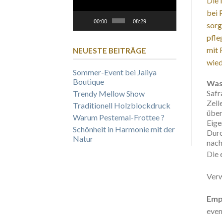
Die 
bei 
00:00
08:29
sorg
pfle
mit 
NEUESTE BEITRÄGE
wied
Sommer-Event bei Jaliya
Boutique
Was 
Safr
Trendy Mellow Show
Zell
Traditionell Holzblockdruck
über
Warum Pestemal-Frottee ?
Eige
Schönheit in Harmonie mit der
Durc
Natur
nach
Die 
Verw
Emp
even