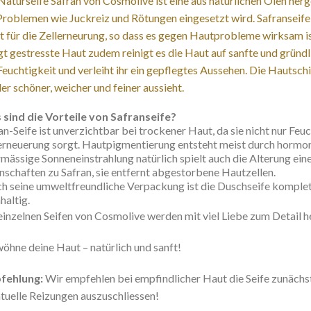
Naturseife Safran von Cosmolive ist eine aus natürlichen Ölen herge
Problemen wie Juckreiz und Rötungen eingesetzt wird. Safranseife 
t für die Zellerneurung, so dass es gegen Hautprobleme wirksam ist
gt gestresste Haut zudem reinigt es die Haut auf sanfte und gründl
Feuchtigkeit und verleiht ihr ein gepflegtes Aussehen. Die Hautschi
er schöner, weicher und feiner aussieht.
sind die Vorteile von Safranseife?
an-Seife ist unverzichtbar bei trockener Haut, da sie nicht nur Feu
erneuerung sorgt. Hautpigmentierung entsteht meist durch hormo
mässige Sonneneinstrahlung natürlich spielt auch die Alterung ein
nschaften zu Safran, sie entfernt abgestorbene Hautzellen.
h seine umweltfreundliche Verpackung ist die Duschseife komplet
haltig.
einzelnen Seifen von Cosmolive werden mit viel Liebe zum Detail he
öhne deine Haut – natürlich und sanft!
fehlung:
Wir empfehlen bei empfindlicher Haut die Seife zunächst
tuelle Reizungen auszuschliessen!