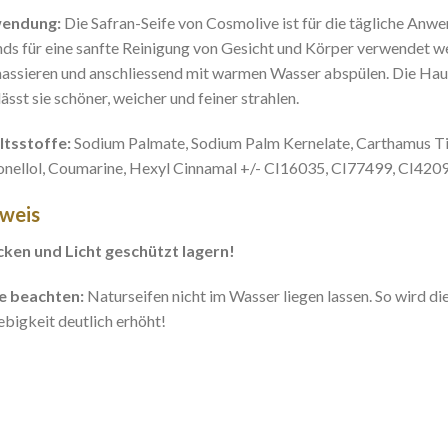
endung:
Die Safran-Seife von Cosmolive ist für die tägliche Anw
ds für eine sanfte Reinigung von Gesicht und Körper verwendet wer
assieren und anschliessend mit warmen Wasser abspülen. Die Hauts
lässt sie schöner, weicher und feiner strahlen.
ltsstoffe:
Sodium Palmate, Sodium Palm Kernelate, Carthamus Tinc
onellol, Coumarine, Hexyl Cinnamal +/- CI16035, CI77499, CI420
weis
ken und Licht geschützt lagern!
e beachten:
Naturseifen nicht im Wasser liegen lassen. So wird di
ebigkeit deutlich erhöht!