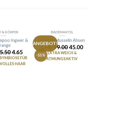
Y & KÖRPER
BADEMANTEL
 VORRÄTIG
ampoo Ingwer &
Kimono Musselin Ahsen
ANGEBOT!
range
CHF
99.00
45.00
5.50
4.65
EXTRA WEICH &
-55%
SYMBIOSE FÜR
ATMUNGSAKTIV
TVOLLES HAAR