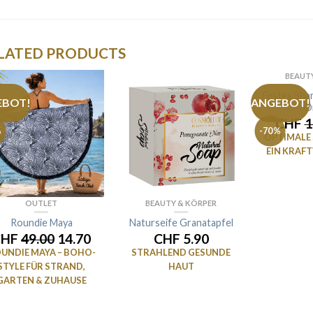
LATED PRODUCTS
BEAUT
NICHT
Festes Sh
EBOT!
ANGEBOT!
O
CHF
1
%
-70%
OPTIMALE 
EIN KRAF
OUTLET
BEAUTY & KÖRPER
Roundie Maya
Naturseife Granatapfel
CHF
49.00
14.70
CHF 5.90
UNDIE MAYA – BOHO-
STRAHLEND GESUNDE
STYLE FÜR STRAND,
HAUT
GARTEN & ZUHAUSE