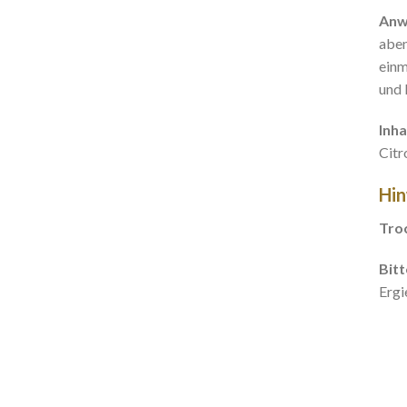
Anw
aben
einm
und 
Inha
Citr
Hin
Troc
Bitt
Ergi