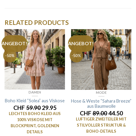
RELATED PRODUCTS
ANGEBOT!
ANGEBOT!
-50%
-50%
DAMEN
MODE
Boho Kleid “Solea” aus Viskose
Hose & Weste “Sahara Breeze”
aus Baumwolle
CHF
59.90
29.95
CHF
89.00
44.50
LEICHTES BOHO KLEID AUS
LUFTIGER ZWEITEILER MIT
100% VISKOSE MIT
STILVOLLER STRUKTUR &
BLOCKPRINT, GOLDENEN
BOHO-DETAILS
DETAILS