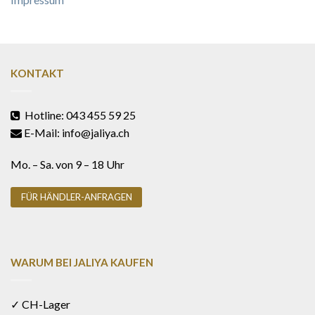
KONTAKT
Hotline: 043 455 59 25
E-Mail: info@jaliya.ch
Mo. – Sa. von 9 – 18 Uhr
FÜR HÄNDLER-ANFRAGEN
WARUM BEI JALIYA KAUFEN
✓ CH-Lager