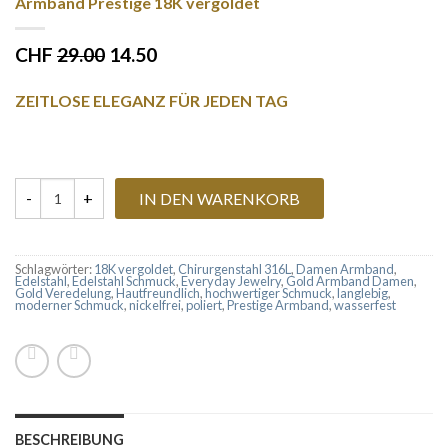
Armband Prestige 18K vergoldet
CHF
29.00
14.50
ZEITLOSE ELEGANZ FÜR JEDEN TAG
IN DEN WARENKORB
Armband Prestige 18K vergoldet Menge
Schlagwörter:
18K vergoldet
,
Chirurgenstahl 316L
,
Damen Armband
,
Edelstahl
,
Edelstahl Schmuck
,
Everyday Jewelry
,
Gold Armband Damen
,
Gold Veredelung
,
Hautfreundlich
,
hochwertiger Schmuck
,
langlebig
,
moderner Schmuck
,
nickelfrei
,
poliert
,
Prestige Armband
,
wasserfest
BESCHREIBUNG