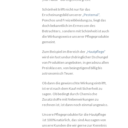
Schönheit trifft nicht nur für das
Erscheinungsbild unserer
„Pestemal“
,
Ponchos und Freizeitkleidung zu, liegt das
doch bekanntlich im Ermessen des
Betrachters, sondern mit Schönheit ist auch
die Wirkungsweise unserer Pflegeprodukte
gemeint.
Zum Beispiel im Bereich der
„Hautpflege“
wird ein fast undurchdringlicher Dschungel
von Produkten angeboten, in geradezu allen
Preisklassen, von beängstigend billig bis
astronomisch Teuer.
Ob dann die gewünschte Wirkung eintrifft,
ist erst nach dem Kauf mit Sicherheit zu
sagen. Ob bedingt durch Chemische
Zusatzstoffe mit Nebenwirkungen zu
rechnen ist, ist dann noch einmal ungewiss.
Unsere Pflegeprodukte für die Hautpflege
ist 100% natürlich, das sind Aussagen von
unsere Kunden die wir gerne zur Kenntnis