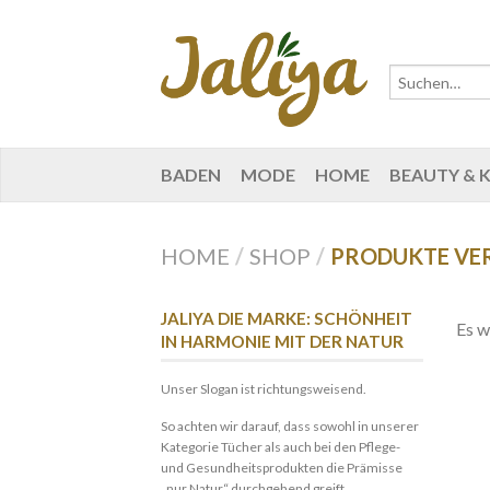
BADEN
MODE
HOME
BEAUTY & 
HOME
/
SHOP
/
PRODUKTE VER
JALIYA DIE MARKE: SCHÖNHEIT
Es w
IN HARMONIE MIT DER NATUR
Unser Slogan ist richtungsweisend.
So achten wir darauf, dass sowohl in unserer
Kategorie Tücher als auch bei den Pflege-
und Gesundheitsprodukten die Prämisse
„nur Natur“ durchgehend greift.