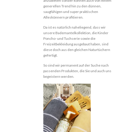
anzubieten sonder können auch von einem
generellen Trend hin zu den dünnen,
saugfähigen und super praktischen
Alleskönnern profitieren.
Da ist es natürlich naheliegend, dass wir
unsere Bademantelkollektion, die Kinder
Poncho- und Tuchserie sowie die
Freizeitbekleidung ausgebaut haben, sind
diese doch aus den gleichen Naturtüchern
gefertigt.
So sind wir permanent auf der Suche nach
passenden Produkten, die Sie und auch uns
begeistern werden.