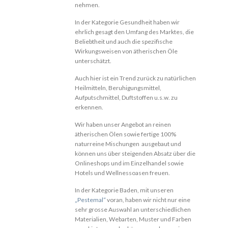
nehmen.
In der Kategorie Gesundheit haben wir
ehrlich gesagt den Umfang des Marktes, die
Beliebtheit und auch die spezifische
Wirkungsweisen von ätherischen Öle
unterschätzt.
Auch hier ist ein Trend zurück zu natürlichen
Heilmitteln, Beruhigungsmittel,
Aufputschmittel, Duftstoffen u.s.w. zu
erkennen.
Wir haben unser Angebot an reinen
ätherischen Ölen sowie fertige 100%
naturreine Mischungen ausgebaut und
können uns über steigenden Absatz über die
Onlineshops und im Einzelhandel sowie
Hotels und Wellnessoasen freuen.
In der Kategorie Baden, mit unseren
„Pestemal“
voran, haben wir nicht nur eine
sehr grosse Auswahl an unterschiedlichen
Materialien, Webarten, Muster und Farben