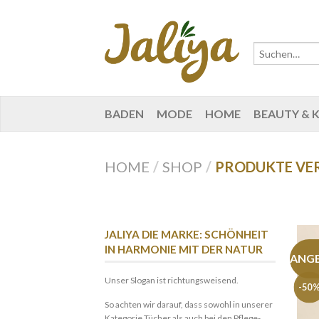
BADEN
MODE
HOME
BEAUTY & 
HOME
/
SHOP
/
PRODUKTE VE
JALIYA DIE MARKE: SCHÖNHEIT
IN HARMONIE MIT DER NATUR
ANG
Unser Slogan ist richtungsweisend.
-50
So achten wir darauf, dass sowohl in unserer
Kategorie Tücher als auch bei den Pflege-