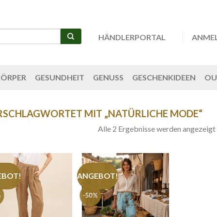
HÄNDLERPORTAL
ANME
KÖRPER
GESUNDHEIT
GENUSS
GESCHENKIDEEN
OU
RSCHLAGWORTET MIT „NATÜRLICHE MODE“
Alle 2 Ergebnisse werden angezeigt
EBOT!
ANGEBOT!
%
-50%