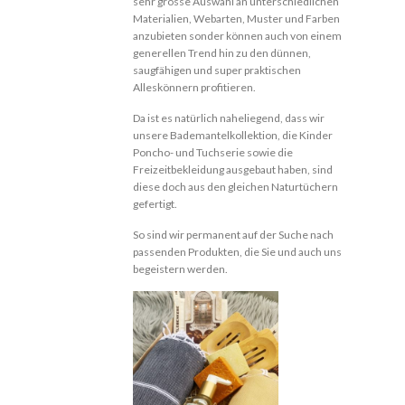
sehr grosse Auswahl an unterschiedlichen
Materialien, Webarten, Muster und Farben
anzubieten sonder können auch von einem
generellen Trend hin zu den dünnen,
saugfähigen und super praktischen
Alleskönnern profitieren.
Da ist es natürlich naheliegend, dass wir
unsere Bademantelkollektion, die Kinder
Poncho- und Tuchserie sowie die
Freizeitbekleidung ausgebaut haben, sind
diese doch aus den gleichen Naturtüchern
gefertigt.
So sind wir permanent auf der Suche nach
passenden Produkten, die Sie und auch uns
begeistern werden.