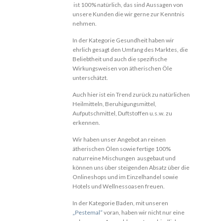
ist 100% natürlich, das sind Aussagen von
unsere Kunden die wir gerne zur Kenntnis
nehmen.
In der Kategorie Gesundheit haben wir
ehrlich gesagt den Umfang des Marktes, die
Beliebtheit und auch die spezifische
Wirkungsweisen von ätherischen Öle
unterschätzt.
Auch hier ist ein Trend zurück zu natürlichen
Heilmitteln, Beruhigungsmittel,
Aufputschmittel, Duftstoffen u.s.w. zu
erkennen.
Wir haben unser Angebot an reinen
ätherischen Ölen sowie fertige 100%
naturreine Mischungen ausgebaut und
können uns über steigenden Absatz über die
Onlineshops und im Einzelhandel sowie
Hotels und Wellnessoasen freuen.
In der Kategorie Baden, mit unseren
„Pestemal“
voran, haben wir nicht nur eine