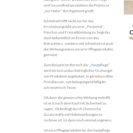
und Gesundheitsprodukten die Prämisse
„nur Natur“ durchgehend greift.
Schönheit trifft nicht nur für das
Erscheinungsbild unserer
„Pestemal“
,
Ponchos und Freizeitkleidung zu, liegt das
N
doch bekanntlich im Ermessen des
Betrachters, sondern mit Schönheit ist auch
die Wirkungsweise unserer Pflegeprodukte
gemeint.
Zum Beispiel im Bereich der
„Hautpflege“
wird ein fast undurchdringlicher Dschungel
von Produkten angeboten, in geradezu allen
Preisklassen, von beängstigend billig bis
astronomisch Teuer.
Ob dann die gewünschte Wirkung eintrifft,
ist erst nach dem Kauf mit Sicherheit zu
sagen. Ob bedingt durch Chemische
Zusatzstoffe mit Nebenwirkungen zu
rechnen ist, ist dann noch einmal ungewiss.
Unsere Pflegeprodukte für die Hautpflege