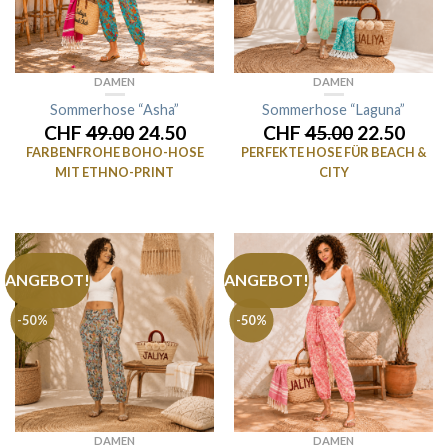
DAMEN
DAMEN
Sommerhose “Asha”
Sommerhose “Laguna”
CHF
49.00
24.50
CHF
45.00
22.50
FARBENFROHE BOHO-HOSE
PERFEKTE HOSE FÜR BEACH &
MIT ETHNO-PRINT
CITY
ANGEBOT!
ANGEBOT!
-50%
-50%
DAMEN
DAMEN