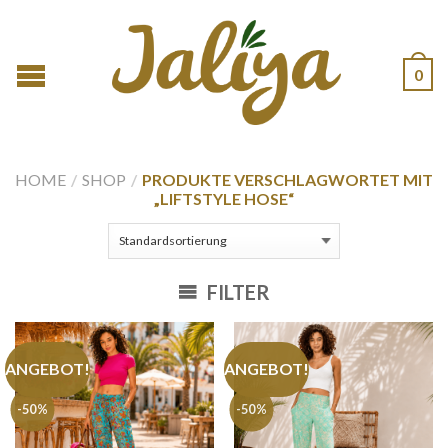
0
HOME
/
SHOP
/
PRODUKTE VERSCHLAGWORTET MIT
„LIFTSTYLE HOSE“
FILTER
ANGEBOT!
ANGEBOT!
-50%
-50%