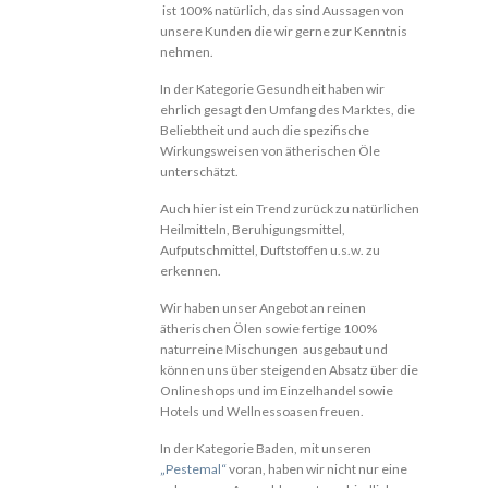
ist 100% natürlich, das sind Aussagen von
unsere Kunden die wir gerne zur Kenntnis
nehmen.
In der Kategorie Gesundheit haben wir
ehrlich gesagt den Umfang des Marktes, die
Beliebtheit und auch die spezifische
Wirkungsweisen von ätherischen Öle
unterschätzt.
Auch hier ist ein Trend zurück zu natürlichen
Heilmitteln, Beruhigungsmittel,
Aufputschmittel, Duftstoffen u.s.w. zu
erkennen.
Wir haben unser Angebot an reinen
ätherischen Ölen sowie fertige 100%
naturreine Mischungen ausgebaut und
können uns über steigenden Absatz über die
Onlineshops und im Einzelhandel sowie
Hotels und Wellnessoasen freuen.
In der Kategorie Baden, mit unseren
„Pestemal“
voran, haben wir nicht nur eine