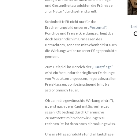
und Gesundheitsprodukten die Prämisse
„nur Natur“ durchgehend greift.
Schönheit trifft nicht nur für das
Lei
Erscheinungsbild unserer
„Pestemal“
,
Ponchos und Freizeitkleidung zu, liegt das
doch bekanntlich im Ermessen des
Betrachters, sondern mit Schönheit ist auch
die Wirkungsweise unserer Pflegeprodukte
gemeint.
Zum Beispiel im Bereich der
„Hautpflege“
wird ein fast undurchdringlicher Dschungel
von Produkten angeboten, in geradezu allen
Preisklassen, von beängstigend billig bis
astronomisch Teuer.
Ob dann die gewünschte Wirkung eintrifft,
ist erst nach dem Kauf mit Sicherheit zu
sagen. Ob bedingt durch Chemische
Zusatzstoffe mit Nebenwirkungen zu
rechnen ist, ist dann noch einmal ungewiss.
Unsere Pflegeprodukte für die Hautpflege