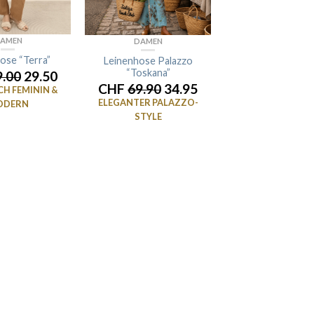
AMEN
DAMEN
ose “Terra”
Leinenhose Palazzo
“Toskana”
9.00
29.50
CHF
69.90
34.95
H FEMININ &
ELEGANTER PALAZZO-
ODERN
STYLE