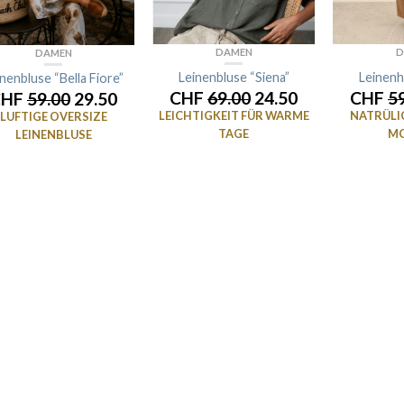
D
DAMEN
DAMEN
Leinenh
Leinenbluse “Siena”
nenbluse “Bella Fiore”
CHF
5
CHF
69.00
24.50
CHF
59.00
29.50
NATRÜLIC
LEICHTIGKEIT FÜR WARME
LUFTIGE OVERSIZE
M
TAGE
LEINENBLUSE