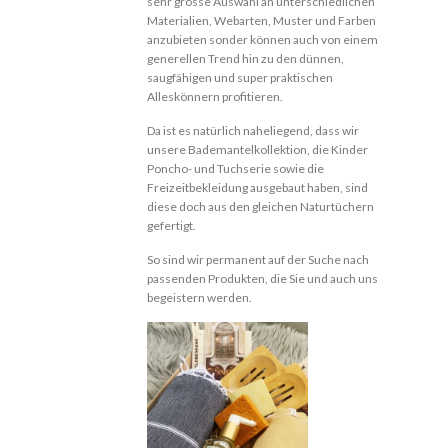
sehr grosse Auswahl an unterschiedlichen
Materialien, Webarten, Muster und Farben
anzubieten sonder können auch von einem
generellen Trend hin zu den dünnen,
saugfähigen und super praktischen
Alleskönnern profitieren.
Da ist es natürlich naheliegend, dass wir
unsere Bademantelkollektion, die Kinder
Poncho- und Tuchserie sowie die
Freizeitbekleidung ausgebaut haben, sind
diese doch aus den gleichen Naturtüchern
gefertigt.
So sind wir permanent auf der Suche nach
passenden Produkten, die Sie und auch uns
begeistern werden.