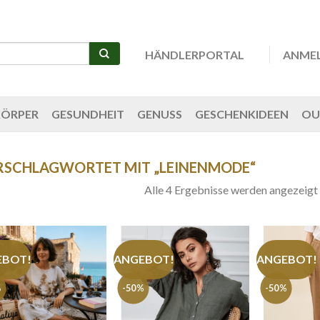
HÄNDLERPORTAL
ANME
KÖRPER
GESUNDHEIT
GENUSS
GESCHENKIDEEN
OU
RSCHLAGWORTET MIT „LEINENMODE“
Alle 4 Ergebnisse werden angezeigt
EBOT!
ANGEBOT!
ANGEBOT!
%
-50%
-50%