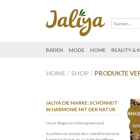
BADEN
MODE
HOME
BEAUTY & 
HOME
/
SHOP
/
PRODUKTE VE
JALIYA DIE MARKE: SCHÖNHEIT
IN HARMONIE MIT DER NATUR
ANG
Unser Slogan ist richtungsweisend.
-50
So achten wir darauf, dass sowohl in unserer
Kategorie Tücher als auch bei den Pflege-