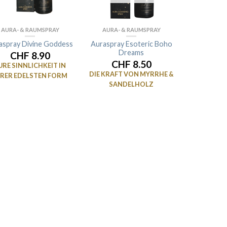
AURA- & RAUMSPRAY
AURA- & RAUMSPRAY
Auraspray Esoteric Boho
aspray Divine Goddess
Dreams
CHF 8.90
CHF 8.50
URE SINNLICHKEIT IN
DIE KRAFT VON MYRRHE &
HRER EDELSTEN FORM
SANDELHOLZ