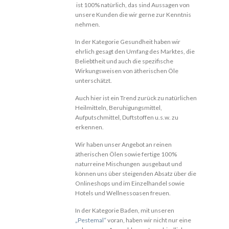
ist 100% natürlich, das sind Aussagen von
unsere Kunden die wir gerne zur Kenntnis
nehmen.
In der Kategorie Gesundheit haben wir
ehrlich gesagt den Umfang des Marktes, die
Beliebtheit und auch die spezifische
Wirkungsweisen von ätherischen Öle
unterschätzt.
Auch hier ist ein Trend zurück zu natürlichen
Heilmitteln, Beruhigungsmittel,
Aufputschmittel, Duftstoffen u.s.w. zu
erkennen.
Wir haben unser Angebot an reinen
ätherischen Ölen sowie fertige 100%
naturreine Mischungen ausgebaut und
können uns über steigenden Absatz über die
Onlineshops und im Einzelhandel sowie
Hotels und Wellnessoasen freuen.
In der Kategorie Baden, mit unseren
„Pestemal“
voran, haben wir nicht nur eine