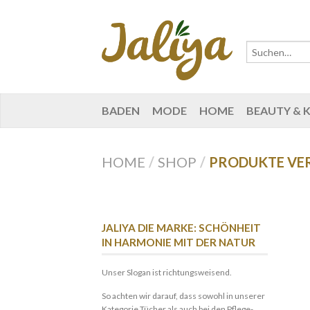
BADEN
MODE
HOME
BEAUTY & 
HOME
/
SHOP
/
PRODUKTE VE
JALIYA DIE MARKE: SCHÖNHEIT
IN HARMONIE MIT DER NATUR
Unser Slogan ist richtungsweisend.
So achten wir darauf, dass sowohl in unserer
Kategorie Tücher als auch bei den Pflege-