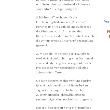
und Gesundheitsprodukten die Prämisse
„nur Natur“ durchgehend greift.
Schönheit trifft nicht nur für das
Aur
Erscheinungsbild unserer
„Pestemal“
,
Ponchos und Freizeitkleidung zu, liegt das
doch bekanntlich im Ermessen des
P
Betrachters, sondern mit Schönheit ist auch
I
die Wirkungsweise unserer Pflegeprodukte
gemeint.
Zum Beispiel im Bereich der
„Hautpflege“
wird ein fast undurchdringlicher Dschungel
von Produkten angeboten, in geradezu allen
Preisklassen, von beängstigend billig bis
astronomisch Teuer.
Ob dann die gewünschte Wirkung eintrifft,
ist erst nach dem Kauf mit Sicherheit zu
sagen. Ob bedingt durch Chemische
Zusatzstoffe mit Nebenwirkungen zu
rechnen ist, ist dann noch einmal ungewiss.
Unsere Pflegeprodukte für die Hautpflege