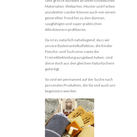
sehr grosse Auswahl an unterschiedlichen
Materialien, Webarten, Muster und Farben
anzubieten sonder können auch von einem
generellen Trend hin zu den dünnen,
saugfähigen und super praktischen
Alleskönnern profitieren.
Da ist es natürlich naheliegend, dass wir
unsere Bademantelkollektion, die Kinder
Poncho- und Tuchserie sowie die
Freizeitbekleidung ausgebaut haben, sind
diese doch aus den gleichen Naturtüchern
gefertigt.
So sind wir permanent auf der Suche nach
passenden Produkten, die Sie und auch uns
begeistern werden.