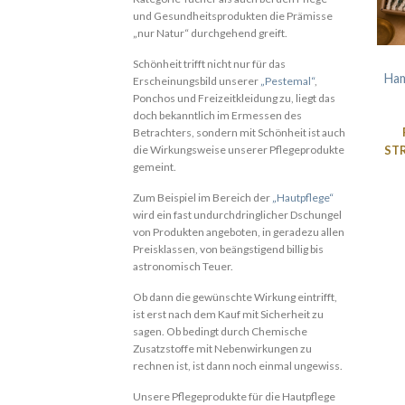
und Gesundheitsprodukten die Prämisse
„nur Natur“ durchgehend greift.
Schönheit trifft nicht nur für das
Ham
Erscheinungsbild unserer
„Pestemal“
,
Ponchos und Freizeitkleidung zu, liegt das
doch bekanntlich im Ermessen des
Betrachters, sondern mit Schönheit ist auch
ST
die Wirkungsweise unserer Pflegeprodukte
gemeint.
Zum Beispiel im Bereich der
„Hautpflege“
wird ein fast undurchdringlicher Dschungel
von Produkten angeboten, in geradezu allen
Preisklassen, von beängstigend billig bis
astronomisch Teuer.
Ob dann die gewünschte Wirkung eintrifft,
ist erst nach dem Kauf mit Sicherheit zu
sagen. Ob bedingt durch Chemische
Zusatzstoffe mit Nebenwirkungen zu
rechnen ist, ist dann noch einmal ungewiss.
Unsere Pflegeprodukte für die Hautpflege