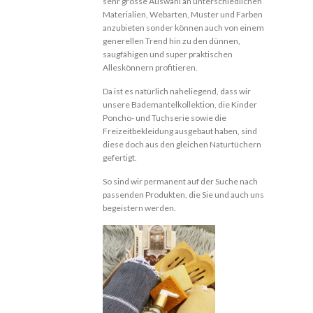
sehr grosse Auswahl an unterschiedlichen
Materialien, Webarten, Muster und Farben
anzubieten sonder können auch von einem
generellen Trend hin zu den dünnen,
saugfähigen und super praktischen
Alleskönnern profitieren.
Da ist es natürlich naheliegend, dass wir
unsere Bademantelkollektion, die Kinder
Poncho- und Tuchserie sowie die
Freizeitbekleidung ausgebaut haben, sind
diese doch aus den gleichen Naturtüchern
gefertigt.
So sind wir permanent auf der Suche nach
passenden Produkten, die Sie und auch uns
begeistern werden.