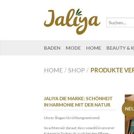
BADEN
MODE
HOME
BEAUTY & 
HOME
/
SHOP
/
PRODUKTE VER
JALIYA DIE MARKE: SCHÖNHEIT
IN HARMONIE MIT DER NATUR
NE
Unser Slogan ist richtungsweisend.
So achten wir darauf, dass sowohl in unserer
Kategorie Tücher als auch bei den Pflege-