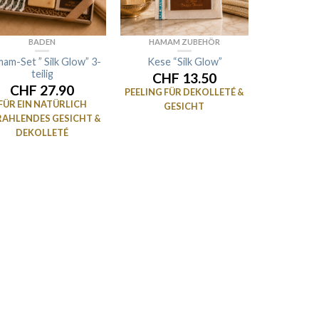
BADEN
HAMAM ZUBEHÖR
am-Set ” Silk Glow” 3-
Kese “Silk Glow”
teilig
CHF 13.50
CHF 27.90
PEELING FÜR DEKOLLETÉ &
FÜR EIN NATÜRLICH
GESICHT
RAHLENDES GESICHT &
DEKOLLETÉ