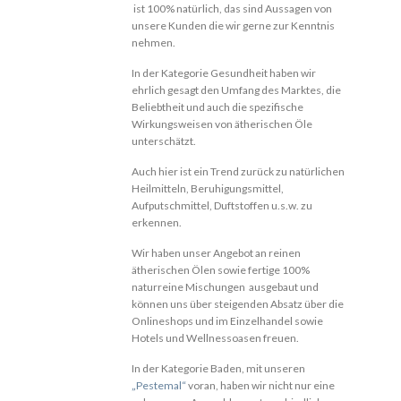
ist 100% natürlich, das sind Aussagen von
unsere Kunden die wir gerne zur Kenntnis
nehmen.
In der Kategorie Gesundheit haben wir
ehrlich gesagt den Umfang des Marktes, die
Beliebtheit und auch die spezifische
Wirkungsweisen von ätherischen Öle
unterschätzt.
Auch hier ist ein Trend zurück zu natürlichen
Heilmitteln, Beruhigungsmittel,
Aufputschmittel, Duftstoffen u.s.w. zu
erkennen.
Wir haben unser Angebot an reinen
ätherischen Ölen sowie fertige 100%
naturreine Mischungen ausgebaut und
können uns über steigenden Absatz über die
Onlineshops und im Einzelhandel sowie
Hotels und Wellnessoasen freuen.
In der Kategorie Baden, mit unseren
„Pestemal“
voran, haben wir nicht nur eine