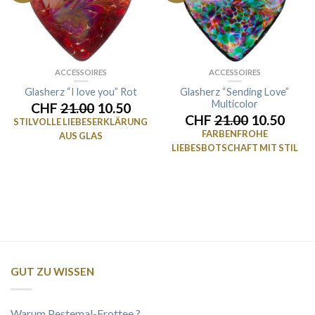
ACCESSOIRES
ACCESSOIRES
Glasherz “I love you” Rot
Glasherz “Sending Love”
Multicolor
CHF
21.00
10.50
CHF
21.00
10.50
STILVOLLE LIEBESERKLÄRUNG
FARBENFROHE
AUS GLAS
LIEBESBOTSCHAFT MIT STIL
GUT ZU WISSEN
Warum Pestemal-Frottee ?