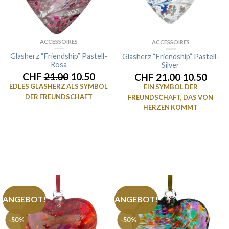
ACCESSOIRES
ACCESSOIRES
Glasherz “Friendship” Pastell-
Glasherz “Friendship” Pastell-
Rosa
Silver
CHF
21.00
10.50
CHF
21.00
10.50
EDLES GLASHERZ ALS SYMBOL
EIN SYMBOL DER
DER FREUNDSCHAFT
FREUNDSCHAFT, DAS VON
HERZEN KOMMT
ANGEBOT!
ANGEBOT!
-50%
-50%