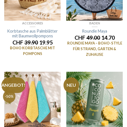
ACCESSOIRES
BADEN
Korbtasche aus Palmblätter
Roundie Maya
mit Baumwollpompons
CHF
49.00
14.70
CHF
39.90
19.95
ROUNDIE MAYA – BOHO-STYLE
BOHO KORBTASCHE MIT
FÜR STRAND, GARTEN &
POMPONS
ZUHAUSE
ANGEBOT!
NEU
-50%