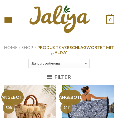
0
HOME
/
SHOP
/
PRODUKTE VERSCHLAGWORTET MIT
„JALIYA“
FILTER
ANGEBOT!
ANGEBOT!
-50%
-70%