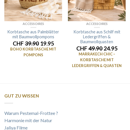
ACCESSOIRES
ACCESSOIRES
Korbtasche aus Palmblätter
Korbtasche aus Schilf mit
mit Baumwollpompons
Ledergriffen &
Baumwollquasten
CHF
39.90
19.95
CHF
49.90
24.95
BOHO KORBTASCHE MIT
MARRAKECH CHIC –
POMPONS
KORBTASCHE MIT
LEDERGRIFFEN & QUASTEN
GUT ZU WISSEN
Warum Pestemal-Frottee ?
Harmonie mit der Natur
Jaliya Filme