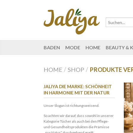
BADEN
MODE
HOME
BEAUTY & 
HOME
/
SHOP
/
PRODUKTE VER
JALIYA DIE MARKE: SCHÖNHEIT
IN HARMONIE MIT DER NATUR
Unser Slogan ist richtungsweisend.
So achten wir darauf, dass sowohl in unserer
Kategorie Tücher als auch bei den Pflege-
und Gesundheitsprodukten die Prämisse
„nur Natur“ durchgehend greift.