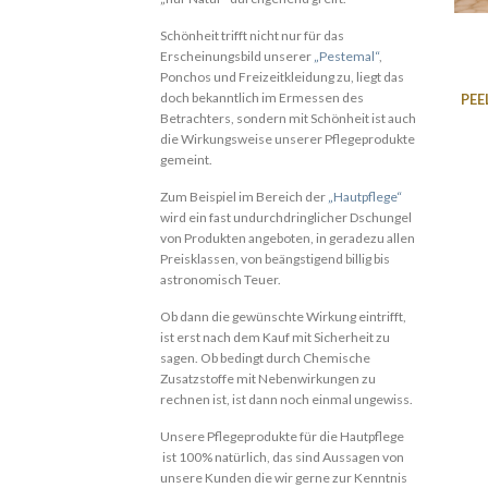
Schönheit trifft nicht nur für das
Erscheinungsbild unserer
„Pestemal“
,
Ponchos und Freizeitkleidung zu, liegt das
doch bekanntlich im Ermessen des
PEE
Betrachters, sondern mit Schönheit ist auch
die Wirkungsweise unserer Pflegeprodukte
gemeint.
Zum Beispiel im Bereich der
„Hautpflege“
wird ein fast undurchdringlicher Dschungel
von Produkten angeboten, in geradezu allen
Preisklassen, von beängstigend billig bis
astronomisch Teuer.
Ob dann die gewünschte Wirkung eintrifft,
ist erst nach dem Kauf mit Sicherheit zu
sagen. Ob bedingt durch Chemische
Zusatzstoffe mit Nebenwirkungen zu
rechnen ist, ist dann noch einmal ungewiss.
Unsere Pflegeprodukte für die Hautpflege
ist 100% natürlich, das sind Aussagen von
unsere Kunden die wir gerne zur Kenntnis