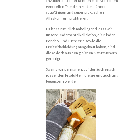
anzubieten sonder können auch von einem
generellen Trend hin zu den dünnen,
saugfähigen und super praktischen
Alleskönnern profitieren.
Da ist es natürlich naheliegend, dass wir
unsere Bademantelkollektion, die Kinder
Poncho- und Tuchserie sowie die
Freizeitbekleidung ausgebaut haben, sind
diese doch aus den gleichen Naturtüchern
gefertigt.
So sind wir permanent auf der Suche nach
passenden Produkten, die Sie und auch uns
begeistern werden.