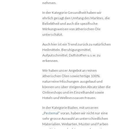
nehmen.
In der Kategorie Gesundheit haben wir
ehrlich gesagt den Umfang des Marktes, die
Beliebtheit und auch die spezifische
Wirkungsweisen von ätherischen Öle
unterschätzt.
Auch hier ist ein Trend zurück zu natürlichen
Heilmitteln, Beruhigungsmittel,
Aufputschmittel, Duftstoffen u.s.w. zu
erkennen.
Wir haben unser Angebot an reinen
ätherischen Ölen sowie fertige 100%
naturreine Mischungen ausgebaut und
können uns über steigenden Absatz über die
Onlineshops und im Einzelhandel sowie
Hotels und Wellnessoasen freuen.
In der Kategorie Baden, mit unseren
„Pestemal“
voran, haben wir nicht nur eine
sehr grosse Auswahl an unterschiedlichen
Materialien, Webarten, Muster und Farben