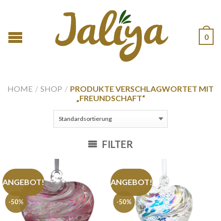
0
HOME
/
SHOP
/
PRODUKTE VERSCHLAGWORTET MIT
„FREUNDSCHAFT“
FILTER
ANGEBOT!
ANGEBOT!
-50%
-50%