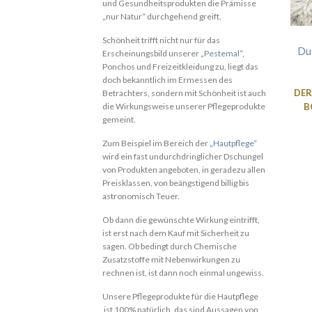
und Gesundheitsprodukten die Prämisse
„nur Natur“ durchgehend greift.
Schönheit trifft nicht nur für das
Du
Erscheinungsbild unserer
„Pestemal“
,
Ponchos und Freizeitkleidung zu, liegt das
doch bekanntlich im Ermessen des
DER
Betrachters, sondern mit Schönheit ist auch
B
die Wirkungsweise unserer Pflegeprodukte
gemeint.
Zum Beispiel im Bereich der
„Hautpflege“
wird ein fast undurchdringlicher Dschungel
von Produkten angeboten, in geradezu allen
Preisklassen, von beängstigend billig bis
astronomisch Teuer.
Ob dann die gewünschte Wirkung eintrifft,
ist erst nach dem Kauf mit Sicherheit zu
sagen. Ob bedingt durch Chemische
Zusatzstoffe mit Nebenwirkungen zu
rechnen ist, ist dann noch einmal ungewiss.
Unsere Pflegeprodukte für die Hautpflege
ist 100% natürlich, das sind Aussagen von