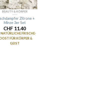
BEAUTY & KÖRPER
schdampfer Zitrone +
Minze 3er Set
CHF 11.40
 NATÜRLICHE FRISCHE-
OOST FÜR KÖRPER &
GEIST