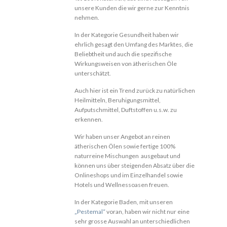
unsere Kunden die wir gerne zur Kenntnis
nehmen.
In der Kategorie Gesundheit haben wir
ehrlich gesagt den Umfang des Marktes, die
Beliebtheit und auch die spezifische
Wirkungsweisen von ätherischen Öle
unterschätzt.
Auch hier ist ein Trend zurück zu natürlichen
Heilmitteln, Beruhigungsmittel,
Aufputschmittel, Duftstoffen u.s.w. zu
erkennen.
Wir haben unser Angebot an reinen
ätherischen Ölen sowie fertige 100%
naturreine Mischungen ausgebaut und
können uns über steigenden Absatz über die
Onlineshops und im Einzelhandel sowie
Hotels und Wellnessoasen freuen.
In der Kategorie Baden, mit unseren
„Pestemal“
voran, haben wir nicht nur eine
sehr grosse Auswahl an unterschiedlichen