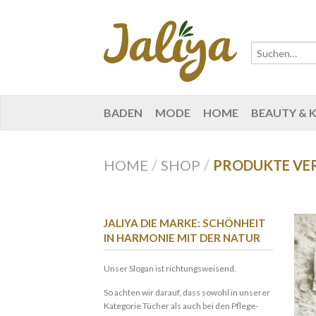
BADEN
MODE
HOME
BEAUTY & 
HOME
/
SHOP
/
PRODUKTE VE
JALIYA DIE MARKE: SCHÖNHEIT
IN HARMONIE MIT DER NATUR
Unser Slogan ist richtungsweisend.
So achten wir darauf, dass sowohl in unserer
Kategorie Tücher als auch bei den Pflege-