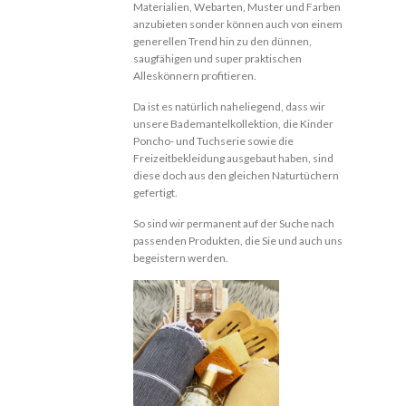
Materialien, Webarten, Muster und Farben
anzubieten sonder können auch von einem
generellen Trend hin zu den dünnen,
saugfähigen und super praktischen
Alleskönnern profitieren.
Da ist es natürlich naheliegend, dass wir
unsere Bademantelkollektion, die Kinder
Poncho- und Tuchserie sowie die
Freizeitbekleidung ausgebaut haben, sind
diese doch aus den gleichen Naturtüchern
gefertigt.
So sind wir permanent auf der Suche nach
passenden Produkten, die Sie und auch uns
begeistern werden.