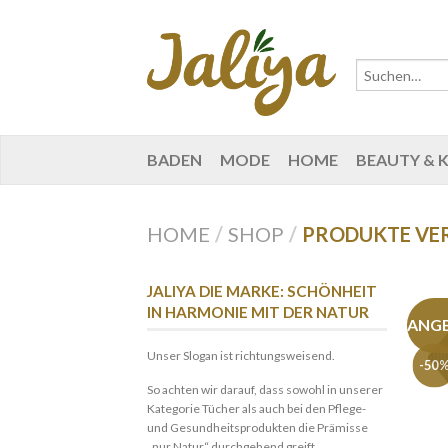
BADEN
MODE
HOME
BEAUTY & 
HOME
/
SHOP
/
PRODUKTE VE
JALIYA DIE MARKE: SCHÖNHEIT
IN HARMONIE MIT DER NATUR
ANG
Unser Slogan ist richtungsweisend.
-50
So achten wir darauf, dass sowohl in unserer
Kategorie Tücher als auch bei den Pflege-
und Gesundheitsprodukten die Prämisse
„nur Natur“ durchgehend greift.