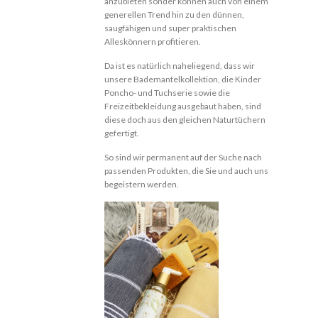
anzubieten sonder können auch von einem
generellen Trend hin zu den dünnen,
saugfähigen und super praktischen
Alleskönnern profitieren.
Da ist es natürlich naheliegend, dass wir
unsere Bademantelkollektion, die Kinder
Poncho- und Tuchserie sowie die
Freizeitbekleidung ausgebaut haben, sind
diese doch aus den gleichen Naturtüchern
gefertigt.
So sind wir permanent auf der Suche nach
passenden Produkten, die Sie und auch uns
begeistern werden.