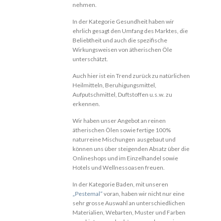
nehmen.
In der Kategorie Gesundheit haben wir
ehrlich gesagt den Umfang des Marktes, die
Beliebtheit und auch die spezifische
Wirkungsweisen von ätherischen Öle
unterschätzt.
Auch hier ist ein Trend zurück zu natürlichen
Heilmitteln, Beruhigungsmittel,
Aufputschmittel, Duftstoffen u.s.w. zu
erkennen.
Wir haben unser Angebot an reinen
ätherischen Ölen sowie fertige 100%
naturreine Mischungen ausgebaut und
können uns über steigenden Absatz über die
Onlineshops und im Einzelhandel sowie
Hotels und Wellnessoasen freuen.
In der Kategorie Baden, mit unseren
„Pestemal“
voran, haben wir nicht nur eine
sehr grosse Auswahl an unterschiedlichen
Materialien, Webarten, Muster und Farben