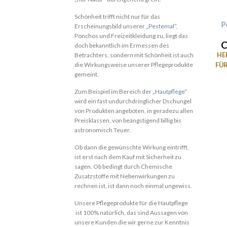
Schönheit trifft nicht nur für das
P
Erscheinungsbild unserer
„Pestemal“
,
Ponchos und Freizeitkleidung zu, liegt das
doch bekanntlich im Ermessen des
HE
Betrachters, sondern mit Schönheit ist auch
FÜ
die Wirkungsweise unserer Pflegeprodukte
gemeint.
Zum Beispiel im Bereich der
„Hautpflege“
wird ein fast undurchdringlicher Dschungel
von Produkten angeboten, in geradezu allen
Preisklassen, von beängstigend billig bis
astronomisch Teuer.
Ob dann die gewünschte Wirkung eintrifft,
ist erst nach dem Kauf mit Sicherheit zu
sagen. Ob bedingt durch Chemische
Zusatzstoffe mit Nebenwirkungen zu
rechnen ist, ist dann noch einmal ungewiss.
Unsere Pflegeprodukte für die Hautpflege
ist 100% natürlich, das sind Aussagen von
unsere Kunden die wir gerne zur Kenntnis