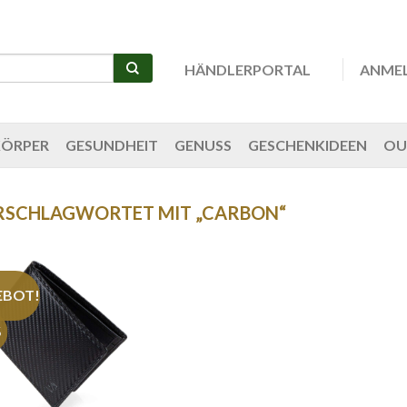
HÄNDLERPORTAL
ANME
KÖRPER
GESUNDHEIT
GENUSS
GESCHENKIDEEN
OU
RSCHLAGWORTET MIT „CARBON“
EBOT!
%