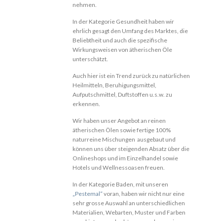
nehmen.
In der Kategorie Gesundheit haben wir
ehrlich gesagt den Umfang des Marktes, die
Beliebtheit und auch die spezifische
Wirkungsweisen von ätherischen Öle
unterschätzt.
Auch hier ist ein Trend zurück zu natürlichen
Heilmitteln, Beruhigungsmittel,
Aufputschmittel, Duftstoffen u.s.w. zu
erkennen.
Wir haben unser Angebot an reinen
ätherischen Ölen sowie fertige 100%
naturreine Mischungen ausgebaut und
können uns über steigenden Absatz über die
Onlineshops und im Einzelhandel sowie
Hotels und Wellnessoasen freuen.
In der Kategorie Baden, mit unseren
„Pestemal“
voran, haben wir nicht nur eine
sehr grosse Auswahl an unterschiedlichen
Materialien, Webarten, Muster und Farben