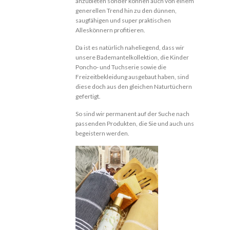
anzubieten sonder können auch von einem
generellen Trend hin zu den dünnen,
saugfähigen und super praktischen
Alleskönnern profitieren.
Da ist es natürlich naheliegend, dass wir
unsere Bademantelkollektion, die Kinder
Poncho- und Tuchserie sowie die
Freizeitbekleidung ausgebaut haben, sind
diese doch aus den gleichen Naturtüchern
gefertigt.
So sind wir permanent auf der Suche nach
passenden Produkten, die Sie und auch uns
begeistern werden.