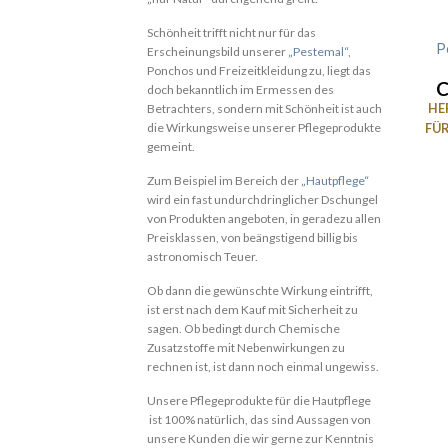
Schönheit trifft nicht nur für das
P
Erscheinungsbild unserer
„Pestemal“
,
Ponchos und Freizeitkleidung zu, liegt das
doch bekanntlich im Ermessen des
HE
Betrachters, sondern mit Schönheit ist auch
FÜ
die Wirkungsweise unserer Pflegeprodukte
gemeint.
Zum Beispiel im Bereich der
„Hautpflege“
wird ein fast undurchdringlicher Dschungel
von Produkten angeboten, in geradezu allen
Preisklassen, von beängstigend billig bis
astronomisch Teuer.
Ob dann die gewünschte Wirkung eintrifft,
ist erst nach dem Kauf mit Sicherheit zu
sagen. Ob bedingt durch Chemische
Zusatzstoffe mit Nebenwirkungen zu
rechnen ist, ist dann noch einmal ungewiss.
Unsere Pflegeprodukte für die Hautpflege
ist 100% natürlich, das sind Aussagen von
unsere Kunden die wir gerne zur Kenntnis