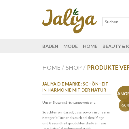
BADEN
MODE
HOME
BEAUTY & 
HOME
/
SHOP
/
PRODUKTE VE
JALIYA DIE MARKE: SCHÖNHEIT
IN HARMONIE MIT DER NATUR
ANG
Unser Slogan ist richtungsweisend.
-50
So achten wir darauf, dass sowohl in unserer
Kategorie Tücher als auch bei den Pflege-
und Gesundheitsprodukten die Prämisse
„nur Natur“ durchgehend greift.