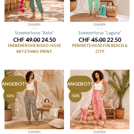
DAMEN
DAMEN
Sommerhose “Asha”
Sommerhose “Laguna”
CHF
49.00
24.50
CHF
45.00
22.50
FARBENFROHE BOHO-HOSE
PERFEKTE HOSE FÜR BEACH &
MIT ETHNO-PRINT
CITY
ANGEBOT!
ANGEBOT!
-50%
-50%
DAMEN
DAMEN