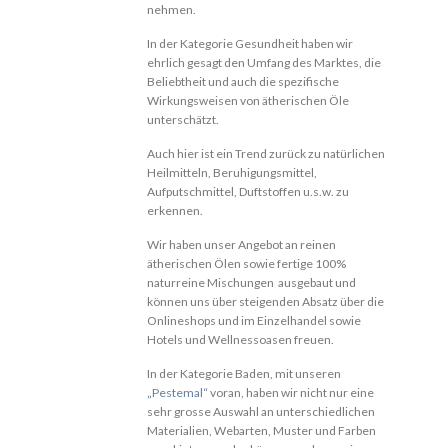
nehmen.
In der Kategorie Gesundheit haben wir
ehrlich gesagt den Umfang des Marktes, die
Beliebtheit und auch die spezifische
Wirkungsweisen von ätherischen Öle
unterschätzt.
Auch hier ist ein Trend zurück zu natürlichen
Heilmitteln, Beruhigungsmittel,
Aufputschmittel, Duftstoffen u.s.w. zu
erkennen.
Wir haben unser Angebot an reinen
ätherischen Ölen sowie fertige 100%
naturreine Mischungen ausgebaut und
können uns über steigenden Absatz über die
Onlineshops und im Einzelhandel sowie
Hotels und Wellnessoasen freuen.
In der Kategorie Baden, mit unseren
„Pestemal“
voran, haben wir nicht nur eine
sehr grosse Auswahl an unterschiedlichen
Materialien, Webarten, Muster und Farben