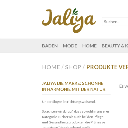
BADEN
MODE
HOME
BEAUTY & 
HOME
/
SHOP
/
PRODUKTE VE
JALIYA DIE MARKE: SCHÖNHEIT
Es w
IN HARMONIE MIT DER NATUR
Unser Slogan ist richtungsweisend.
So achten wir darauf, dass sowohl in unserer
Kategorie Tücher als auch bei den Pflege-
und Gesundheitsprodukten die Prämisse
„nur Natur“ durchgehend greift.