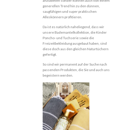
anzubieten sonder können auch von einem
generellen Trend hin zu den dünnen,
saugfähigen und super praktischen
Alleskönnern profitieren.
Da ist es natürlich naheliegend, dass wir
unsere Bademantelkollektion, die Kinder
Poncho- und Tuchserie sowie die
Freizeitbekleidung ausgebaut haben, sind
diese doch aus den gleichen Naturtüchern
gefertigt.
So sind wir permanent auf der Suche nach
passenden Produkten, die Sie und auch uns
begeistern werden.