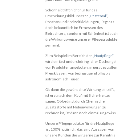
Schönheit trifft nicht nur für das
Erscheinungsbild unserer
„Pestemal“
,
Ponchos und Freizeitkleidung zu, liegt das
doch bekanntlich im Ermessen des
Betrachters, sondern mit Schönheit ist auch
die Wirkungsweise unserer Pflegeprodukte
gemeint.
Zum Beispiel im Bereich der
„Hautpflege“
wird ein fast undurchdringlicher Dschungel
von Produkten angeboten, in geradezu allen
Preisklassen, von beängstigend billig bis
astronomisch Teuer.
Ob dann die gewünschte Wirkung eintrifft,
ist erst nach dem Kauf mit Sicherheit zu
sagen. Ob bedingt durch Chemische
Zusatzstoffe mit Nebenwirkungen zu
rechnen ist, ist dann noch einmal ungewiss.
Unsere Pflegeprodukte für die Hautpflege
ist 100% natürlich, das sind Aussagen von
unsere Kunden die wir gerne zur Kenntnis