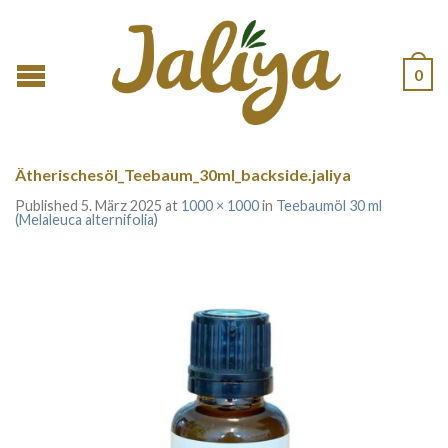
0
Ätherischesöl_Teebaum_30ml_backside.jaliya
Published
5. März 2025
at
1000 × 1000
in
Teebaumöl 30 ml
(Melaleuca alternifolia)