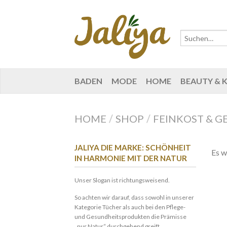
BADEN
MODE
HOME
BEAUTY & 
HOME
/
SHOP
/
FEINKOST & G
JALIYA DIE MARKE: SCHÖNHEIT
Es w
IN HARMONIE MIT DER NATUR
Unser Slogan ist richtungsweisend.
So achten wir darauf, dass sowohl in unserer
Kategorie Tücher als auch bei den Pflege-
und Gesundheitsprodukten die Prämisse
„nur Natur“ durchgehend greift.