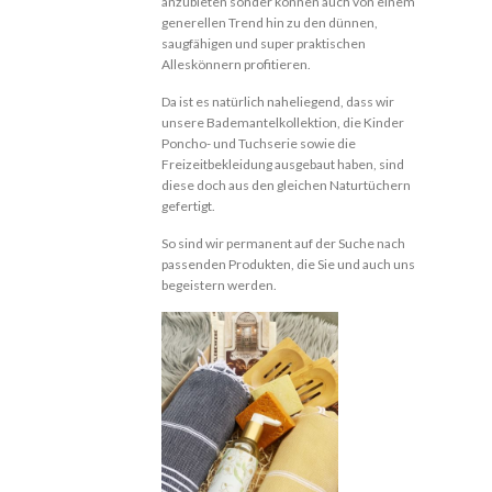
anzubieten sonder können auch von einem
generellen Trend hin zu den dünnen,
saugfähigen und super praktischen
Alleskönnern profitieren.
Da ist es natürlich naheliegend, dass wir
unsere Bademantelkollektion, die Kinder
Poncho- und Tuchserie sowie die
Freizeitbekleidung ausgebaut haben, sind
diese doch aus den gleichen Naturtüchern
gefertigt.
So sind wir permanent auf der Suche nach
passenden Produkten, die Sie und auch uns
begeistern werden.