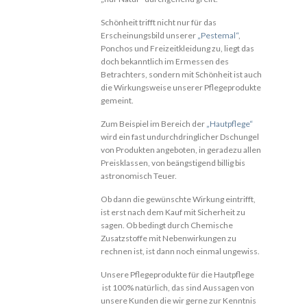
Schönheit trifft nicht nur für das
Erscheinungsbild unserer
„Pestemal“
,
Ponchos und Freizeitkleidung zu, liegt das
doch bekanntlich im Ermessen des
Betrachters, sondern mit Schönheit ist auch
die Wirkungsweise unserer Pflegeprodukte
gemeint.
Zum Beispiel im Bereich der
„Hautpflege“
wird ein fast undurchdringlicher Dschungel
von Produkten angeboten, in geradezu allen
Preisklassen, von beängstigend billig bis
astronomisch Teuer.
Ob dann die gewünschte Wirkung eintrifft,
ist erst nach dem Kauf mit Sicherheit zu
sagen. Ob bedingt durch Chemische
Zusatzstoffe mit Nebenwirkungen zu
rechnen ist, ist dann noch einmal ungewiss.
Unsere Pflegeprodukte für die Hautpflege
ist 100% natürlich, das sind Aussagen von
unsere Kunden die wir gerne zur Kenntnis