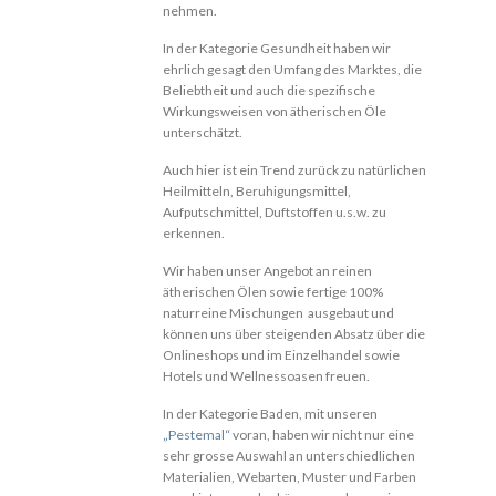
nehmen.
In der Kategorie Gesundheit haben wir
ehrlich gesagt den Umfang des Marktes, die
Beliebtheit und auch die spezifische
Wirkungsweisen von ätherischen Öle
unterschätzt.
Auch hier ist ein Trend zurück zu natürlichen
Heilmitteln, Beruhigungsmittel,
Aufputschmittel, Duftstoffen u.s.w. zu
erkennen.
Wir haben unser Angebot an reinen
ätherischen Ölen sowie fertige 100%
naturreine Mischungen ausgebaut und
können uns über steigenden Absatz über die
Onlineshops und im Einzelhandel sowie
Hotels und Wellnessoasen freuen.
In der Kategorie Baden, mit unseren
„Pestemal“
voran, haben wir nicht nur eine
sehr grosse Auswahl an unterschiedlichen
Materialien, Webarten, Muster und Farben